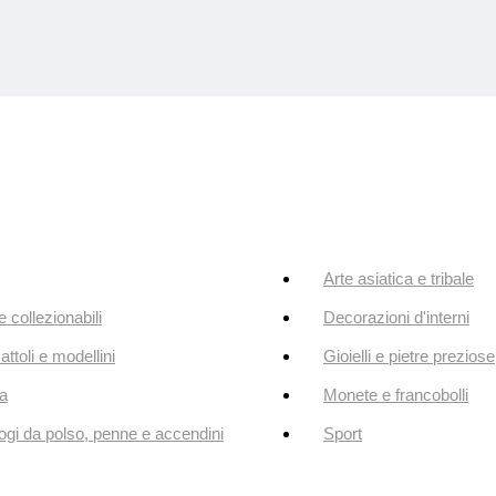
Arte asiatica e tribale
e collezionabili
Decorazioni d'interni
attoli e modellini
Gioielli e pietre preziose
a
Monete e francobolli
ogi da polso, penne e accendini
Sport