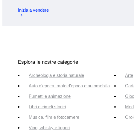
Inizia a vendere
Esplora le nostre categorie
Archeologia e storia naturale
Arte
Auto d’epoca, moto d’epoca e automobilia
Cart
Fumetti e animazione
Gioc
Libri e cimeli storici
Mod
Musica, film e fotocamere
Orol
Vino, whisky e liquori