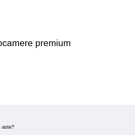
otocamere premium
e aste?