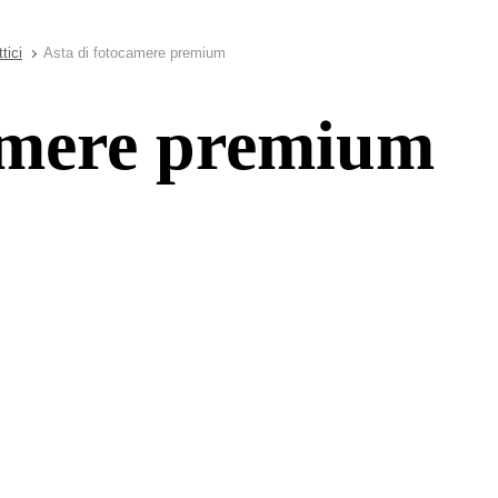
tici
Asta di fotocamere premium
camere premium