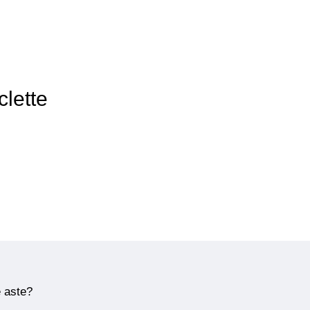
clette
e aste?