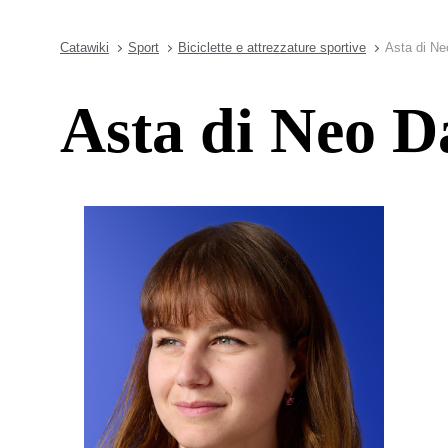
Catawiki
Sport
Biciclette e attrezzature sportive
Asta di Ne
Asta di Neo D