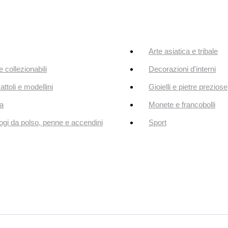
Arte asiatica e tribale
e collezionabili
Decorazioni d'interni
attoli e modellini
Gioielli e pietre preziose
a
Monete e francobolli
ogi da polso, penne e accendini
Sport