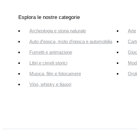
Esplora le nostre categorie
Archeologia e storia naturale
Arte
Auto d’epoca, moto d’epoca e automobilia
Cart
Fumetti e animazione
Gioc
Libri e cimeli storici
Mod
Musica, film e fotocamere
Orol
Vino, whisky e liquori