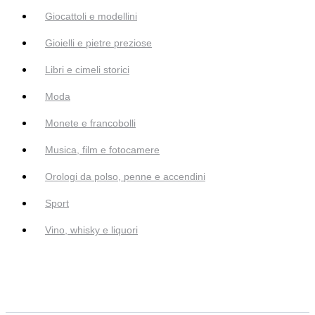
Giocattoli e modellini
Gioielli e pietre preziose
Libri e cimeli storici
Moda
Monete e francobolli
Musica, film e fotocamere
Orologi da polso, penne e accendini
Sport
Vino, whisky e liquori