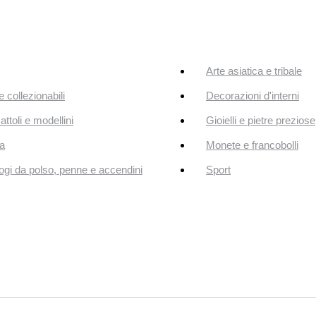
Arte asiatica e tribale
e collezionabili
Decorazioni d'interni
attoli e modellini
Gioielli e pietre preziose
a
Monete e francobolli
ogi da polso, penne e accendini
Sport