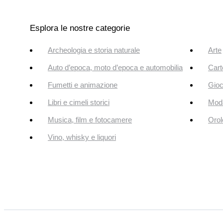
Esplora le nostre categorie
Archeologia e storia naturale
Arte
Auto d’epoca, moto d’epoca e automobilia
Cart
Fumetti e animazione
Gioc
Libri e cimeli storici
Mod
Musica, film e fotocamere
Orol
Vino, whisky e liquori