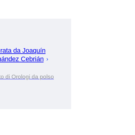
rata da
Joaquín
nández Cebrián
o di Orologi da polso