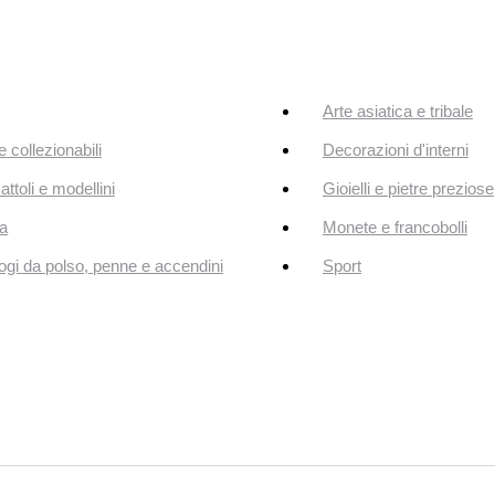
Arte asiatica e tribale
e collezionabili
Decorazioni d'interni
attoli e modellini
Gioielli e pietre preziose
a
Monete e francobolli
ogi da polso, penne e accendini
Sport