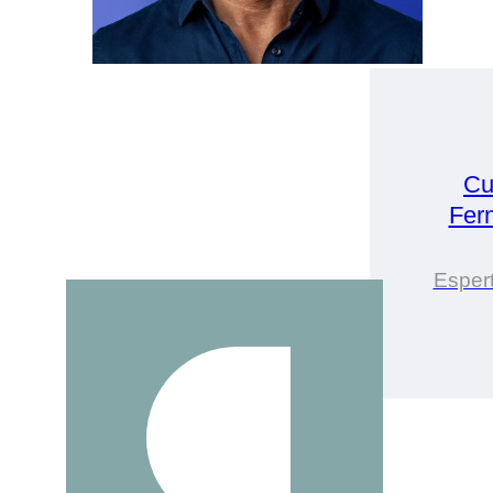
Cu
Fer
Espert