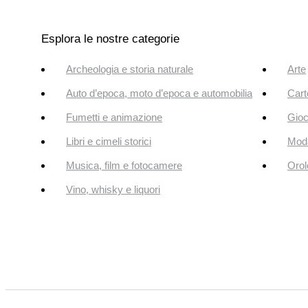
Esplora le nostre categorie
Archeologia e storia naturale
Arte
Auto d’epoca, moto d’epoca e automobilia
Cart
Fumetti e animazione
Gioc
Libri e cimeli storici
Mod
Musica, film e fotocamere
Orol
Vino, whisky e liquori