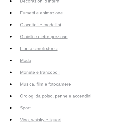
Decorazioni d'interni
Fumetti e animazione
Giocattoli e modellini
Gioielli e pietre preziose
Libri e cimeli storici
Moda
Monete e francobolli
Musica, film e fotocamere
Orologi da polso, penne e accendini
Sport
Vino, whisky e liquori