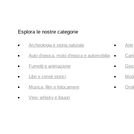
Esplora le nostre categorie
Archeologia e storia naturale
Arte
Auto d’epoca, moto d’epoca e automobilia
Cart
Fumetti e animazione
Gioc
Libri e cimeli storici
Mod
Musica, film e fotocamere
Orol
Vino, whisky e liquori