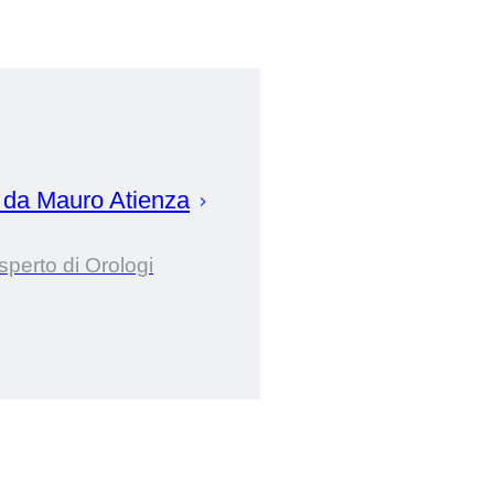
 da
Mauro
Atienza
sperto di Orologi