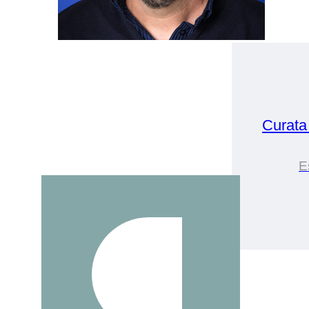
Curata
E