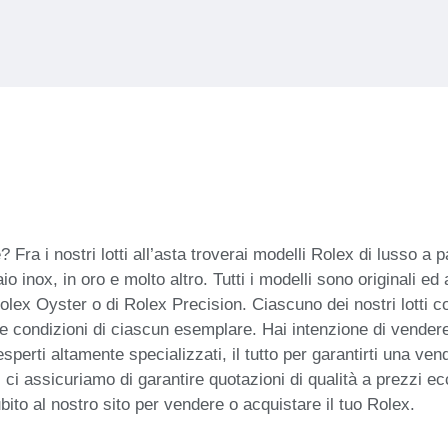
a i nostri lotti all’asta troverai modelli Rolex di lusso a par
ciaio inox, in oro e molto altro. Tutti i modelli sono origina
Rolex Oyster o di Rolex Precision. Ciascuno dei nostri lotti co
ulle condizioni di ciascun esemplare. Hai intenzione di vender
perti altamente specializzati, il tutto per garantirti una ve
i, ci assicuriamo di garantire quotazioni di qualità a prezzi ec
ubito al nostro sito per vendere o acquistare il tuo Rolex.