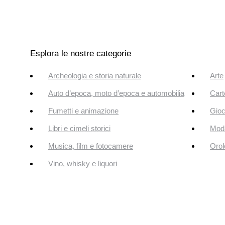
Esplora le nostre categorie
Archeologia e storia naturale
Arte
Auto d’epoca, moto d’epoca e automobilia
Cart
Fumetti e animazione
Gioc
Libri e cimeli storici
Mod
Musica, film e fotocamere
Orol
Vino, whisky e liquori