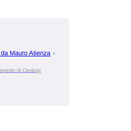
 da
Mauro
Atienza
sperto di Orologi