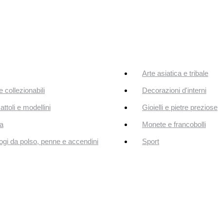
Arte asiatica e tribale
e collezionabili
Decorazioni d'interni
attoli e modellini
Gioielli e pietre preziose
a
Monete e francobolli
ogi da polso, penne e accendini
Sport