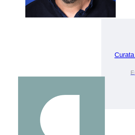
Curata
E