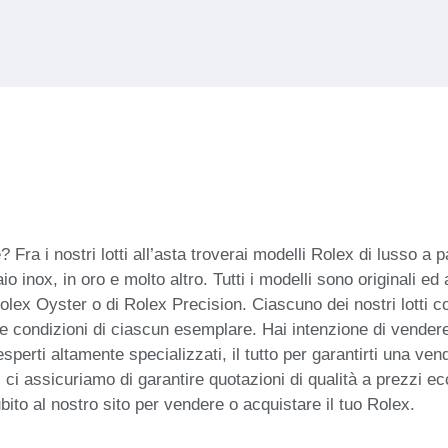
a i nostri lotti all’asta troverai modelli Rolex di lusso a par
ciaio inox, in oro e molto altro. Tutti i modelli sono origina
Rolex Oyster o di Rolex Precision. Ciascuno dei nostri lotti co
ulle condizioni di ciascun esemplare. Hai intenzione di vender
perti altamente specializzati, il tutto per garantirti una ve
i, ci assicuriamo di garantire quotazioni di qualità a prezzi ec
ubito al nostro sito per vendere o acquistare il tuo Rolex.