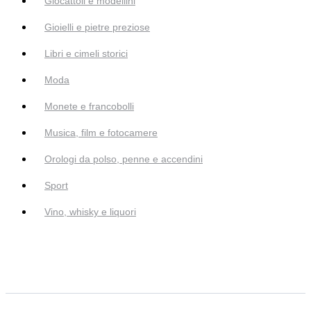
Giocattoli e modellini
Gioielli e pietre preziose
Libri e cimeli storici
Moda
Monete e francobolli
Musica, film e fotocamere
Orologi da polso, penne e accendini
Sport
Vino, whisky e liquori