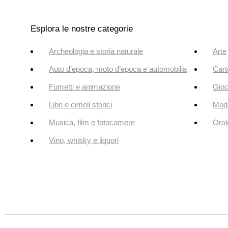
Esplora le nostre categorie
Archeologia e storia naturale
Arte
Auto d’epoca, moto d’epoca e automobilia
Cart
Fumetti e animazione
Gioc
Libri e cimeli storici
Mod
Musica, film e fotocamere
Orol
Vino, whisky e liquori