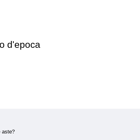
to d'epoca
e aste?