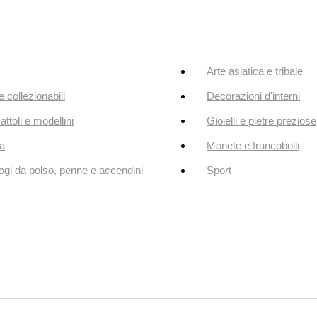
Arte asiatica e tribale
e collezionabili
Decorazioni d'interni
attoli e modellini
Gioielli e pietre preziose
a
Monete e francobolli
ogi da polso, penne e accendini
Sport