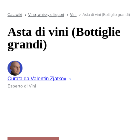
Catawiki
Vino, whisky e liquori
Vini
Asta di vini (Bottiglie grandi)
Asta di vini (Bottiglie
grandi)
Curata da
Valentin
Zjatkov
Esperto di Vini