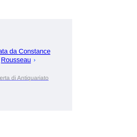
ata da
Constance
Rousseau
rta di Antiquariato