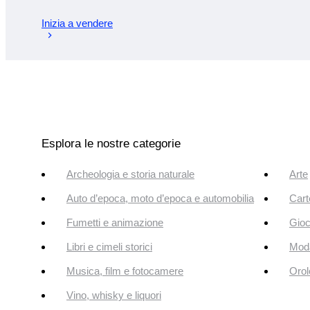
Inizia a vendere
Esplora le nostre categorie
Archeologia e storia naturale
Arte
Auto d’epoca, moto d’epoca e automobilia
Cart
Fumetti e animazione
Gioc
Libri e cimeli storici
Mod
Musica, film e fotocamere
Orol
Vino, whisky e liquori