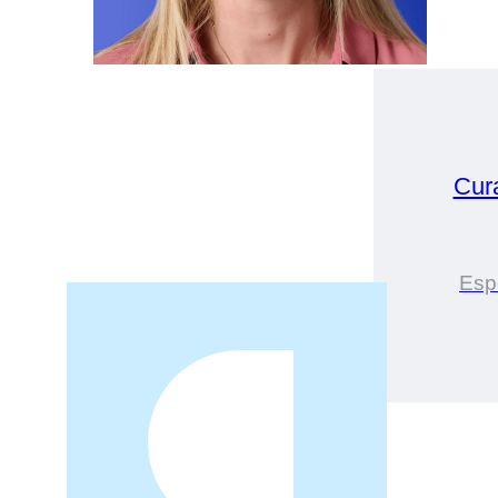
Cur
Espe