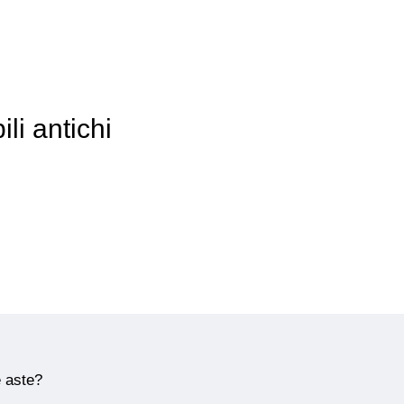
li antichi
e aste?