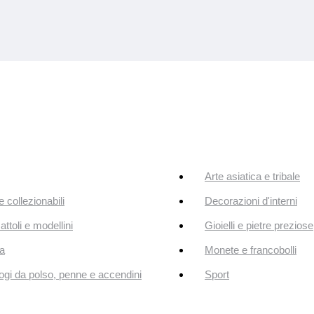
Arte asiatica e tribale
e collezionabili
Decorazioni d'interni
attoli e modellini
Gioielli e pietre preziose
a
Monete e francobolli
ogi da polso, penne e accendini
Sport