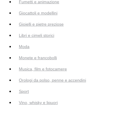
Fumetti e animazione
Giocattoli e modellini
Gioielli e pietre preziose
Libri e cimeli storici
Moda
Monete e francobolli
Musica, film e fotocamere
Orologi da polso, penne e accendini
Sport
Vino, whisky e liquori