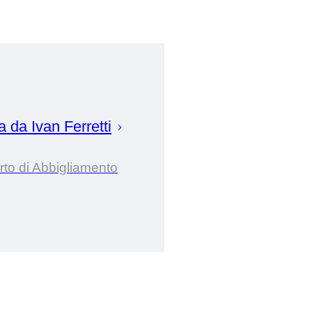
ta da
Ivan
Ferretti
to di Abbigliamento