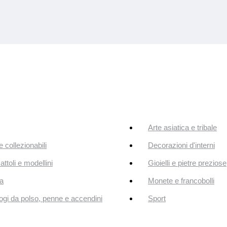
Arte asiatica e tribale
e collezionabili
Decorazioni d'interni
attoli e modellini
Gioielli e pietre preziose
a
Monete e francobolli
ogi da polso, penne e accendini
Sport