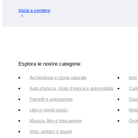
Inizia a vendere
Esplora le nostre categorie
Archeologia e storia naturale
Arte
Auto d’epoca, moto d’epoca e automobilia
Cart
Fumetti e animazione
Gioc
Libri e cimeli storici
Mod
Musica, film e fotocamere
Orol
Vino, whisky e liquori