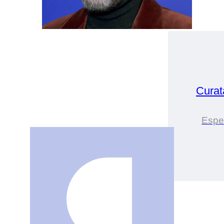
Cura
Esper