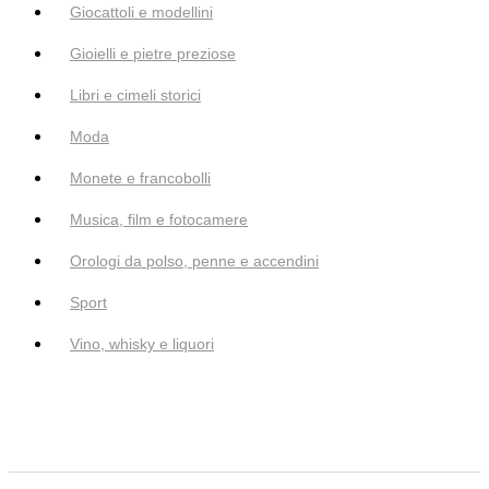
Giocattoli e modellini
Gioielli e pietre preziose
Libri e cimeli storici
Moda
Monete e francobolli
Musica, film e fotocamere
Orologi da polso, penne e accendini
Sport
Vino, whisky e liquori