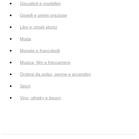
Giocattoli e modellini
Gioielli e pietre preziose
Libri e cimeli storici
Moda
Monete e francobolli
Musica, film e fotocamere
Orologi da polso, penne e accendini
Sport
Vino, whisky e liquori