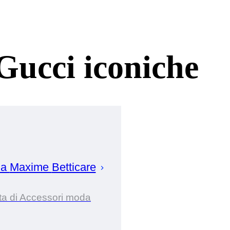
Gucci iconiche
da
Maxime
Betticare
ta di Accessori moda