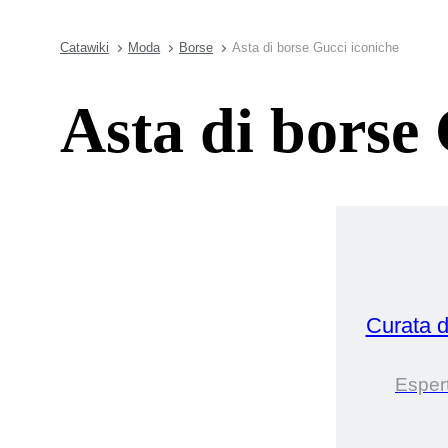
Catawiki
Moda
Borse
Asta di borse Gucci iconiche
Asta di borse 
Curata 
Esper