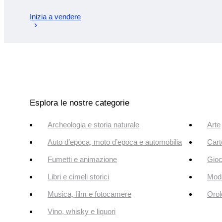
Inizia a vendere
Esplora le nostre categorie
Archeologia e storia naturale
Arte
Auto d’epoca, moto d’epoca e automobilia
Cart
Fumetti e animazione
Gioc
Libri e cimeli storici
Mod
Musica, film e fotocamere
Orol
Vino, whisky e liquori