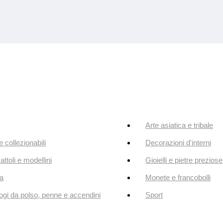
Arte asiatica e tribale
e collezionabili
Decorazioni d'interni
attoli e modellini
Gioielli e pietre preziose
a
Monete e francobolli
ogi da polso, penne e accendini
Sport