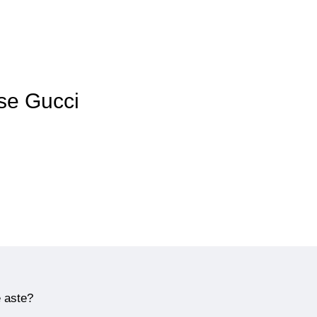
rse Gucci
e aste?