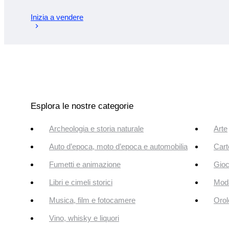
Inizia a vendere
Esplora le nostre categorie
Archeologia e storia naturale
Arte
Auto d’epoca, moto d’epoca e automobilia
Cart
Fumetti e animazione
Gioc
Libri e cimeli storici
Mod
Musica, film e fotocamere
Orol
Vino, whisky e liquori