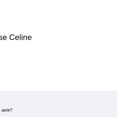
rse Celine
e aste?