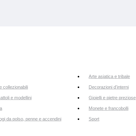
Arte asiatica e tribale
e collezionabili
Decorazioni d'interni
attoli e modellini
Gioielli e pietre preziose
a
Monete e francobolli
ogi da polso, penne e accendini
Sport