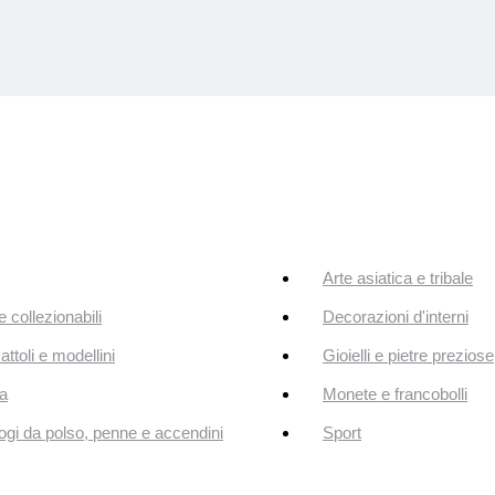
Arte asiatica e tribale
e collezionabili
Decorazioni d'interni
attoli e modellini
Gioielli e pietre preziose
a
Monete e francobolli
ogi da polso, penne e accendini
Sport