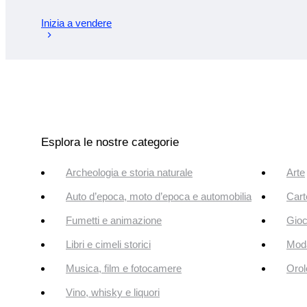
Inizia a vendere
Esplora le nostre categorie
Archeologia e storia naturale
Arte
Auto d’epoca, moto d’epoca e automobilia
Cart
Fumetti e animazione
Gioc
Libri e cimeli storici
Mod
Musica, film e fotocamere
Orol
Vino, whisky e liquori