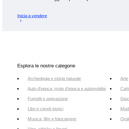
Inizia a vendere
Esplora le nostre categorie
Archeologia e storia naturale
Arte
Auto d’epoca, moto d’epoca e automobilia
Cart
Fumetti e animazione
Gioc
Libri e cimeli storici
Mod
Musica, film e fotocamere
Orol
Vino, whisky e liquori