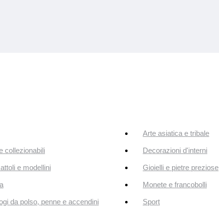
Arte asiatica e tribale
e collezionabili
Decorazioni d'interni
attoli e modellini
Gioielli e pietre preziose
a
Monete e francobolli
ogi da polso, penne e accendini
Sport