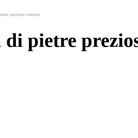
 pietre preziose colorate
i di pietre prezio