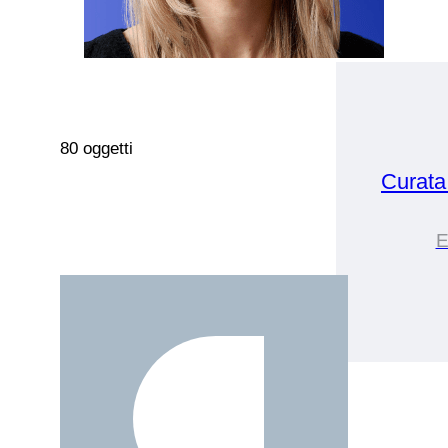
80 oggetti
Curat
E