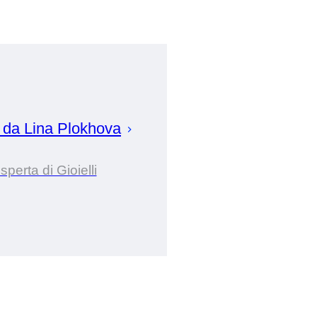
a da
Lina
Plokhova
sperta di Gioielli