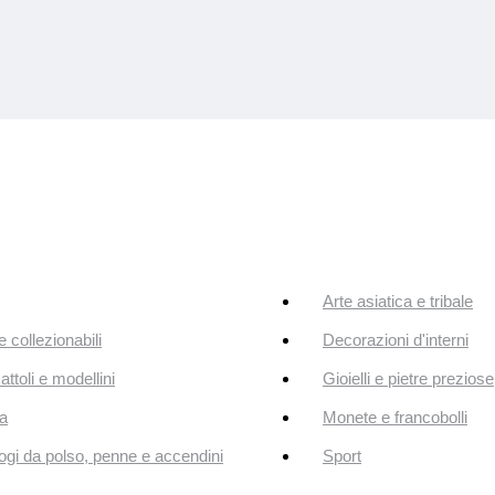
Arte asiatica e tribale
e collezionabili
Decorazioni d'interni
attoli e modellini
Gioielli e pietre preziose
a
Monete e francobolli
ogi da polso, penne e accendini
Sport