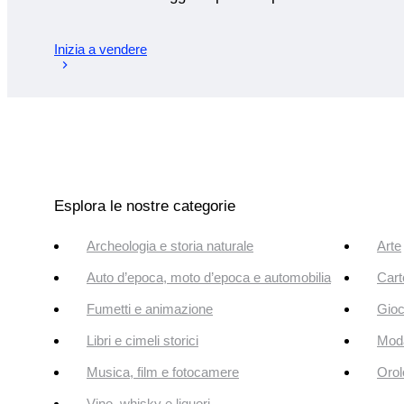
Inizia a vendere
Esplora le nostre categorie
Archeologia e storia naturale
Arte
Auto d’epoca, moto d’epoca e automobilia
Cart
Fumetti e animazione
Gioc
Libri e cimeli storici
Mod
Musica, film e fotocamere
Orol
Vino, whisky e liquori