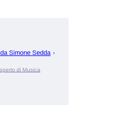
 da
Simone
Sedda
sperto di Musica