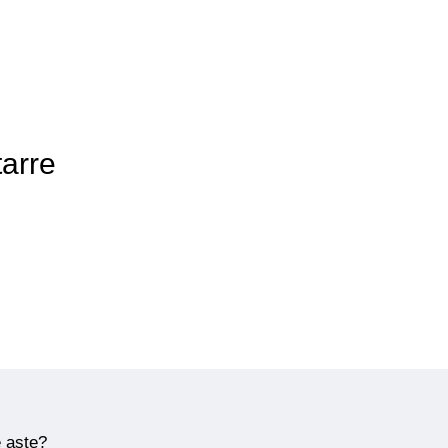
tarre
e aste?