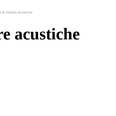
 di chitarre acustiche
re acustiche