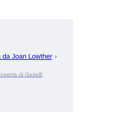
a da
Joan
Lowther
sperta di Gioielli