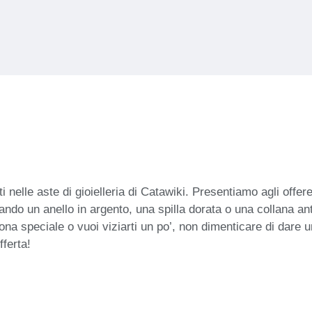
 nelle aste di gioielleria di Catawiki. Presentiamo agli offer
rcando un anello in argento, una spilla dorata o una collana an
a speciale o vuoi viziarti un po’, non dimenticare di dare un’
fferta!