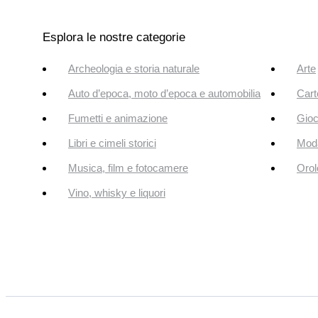
Esplora le nostre categorie
Archeologia e storia naturale
Arte
Auto d’epoca, moto d’epoca e automobilia
Cart
Fumetti e animazione
Gioc
Libri e cimeli storici
Mod
Musica, film e fotocamere
Orol
Vino, whisky e liquori