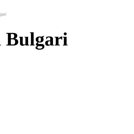
lgari
i Bulgari