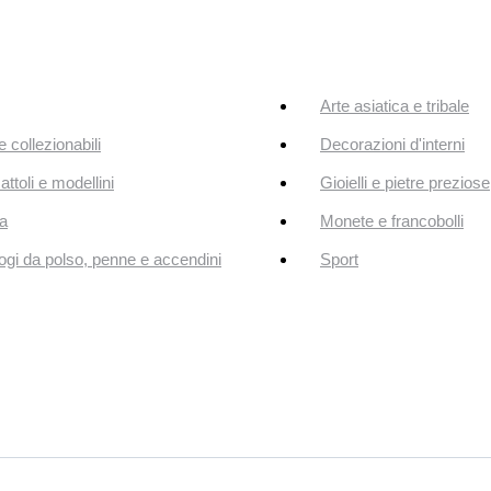
Arte asiatica e tribale
e collezionabili
Decorazioni d'interni
attoli e modellini
Gioielli e pietre preziose
a
Monete e francobolli
ogi da polso, penne e accendini
Sport