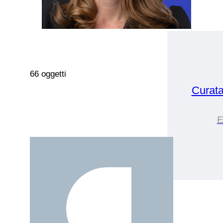
66 oggetti
Curat
E