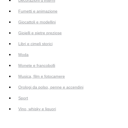
Decorazioni d'interni
Fumetti e animazione
Giocattoli e modellini
Gioielli e pietre preziose
Libri e cimeli storici
Moda
Monete e francobolli
Musica, film e fotocamere
Orologi da polso, penne e accendini
Sport
Vino, whisky e liquori