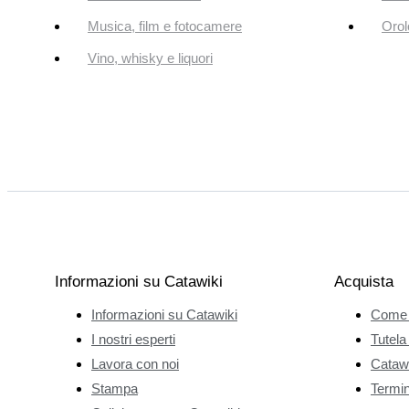
Musica, film e fotocamere
Orol
Vino, whisky e liquori
Informazioni su Catawiki
Acquista
Informazioni su Catawiki
Come 
I nostri esperti
Tutela
Lavora con noi
Catawi
Stampa
Termini