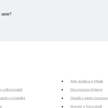
e aste?
Arte asiatica e tribale
e collezionabili
Decorazioni d'interni
attoli e modellini
Gioielli e pietre preziose
a
Monete e francobolli