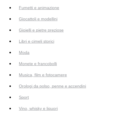
Fumetti e animazione
Giocattoli e modellini
Gioielli e pietre preziose
Libri e cimeli storici
Moda
Monete e francobolli
Musica, film e fotocamere
Orologi da polso, penne e accendini
Sport
Vino, whisky e liquori