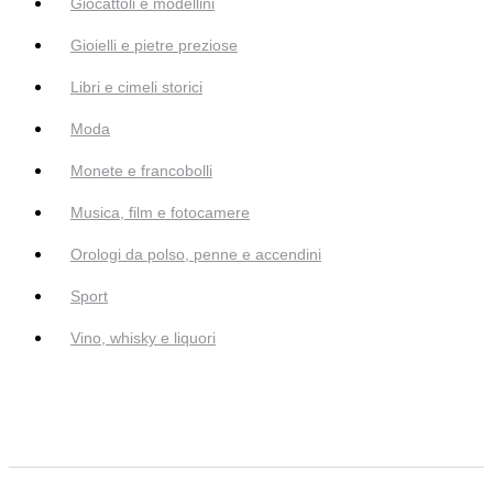
Giocattoli e modellini
Gioielli e pietre preziose
Libri e cimeli storici
Moda
Monete e francobolli
Musica, film e fotocamere
Orologi da polso, penne e accendini
Sport
Vino, whisky e liquori