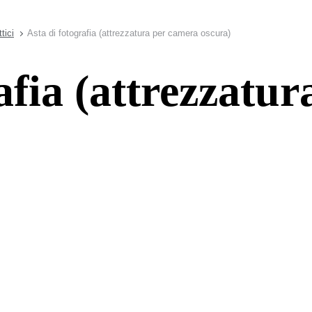
tici
Asta di fotografia (attrezzatura per camera oscura)
afia (attrezzatu