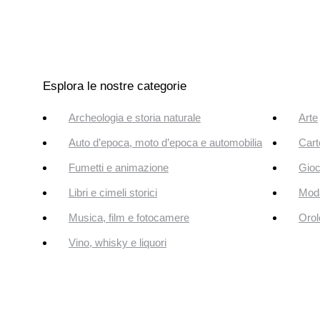
Esplora le nostre categorie
Archeologia e storia naturale
Arte
Auto d’epoca, moto d’epoca e automobilia
Cart
Fumetti e animazione
Gioc
Libri e cimeli storici
Mod
Musica, film e fotocamere
Orol
Vino, whisky e liquori