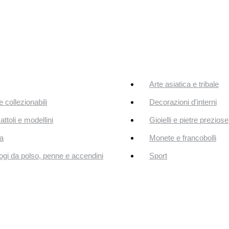
Arte asiatica e tribale
e collezionabili
Decorazioni d'interni
attoli e modellini
Gioielli e pietre preziose
a
Monete e francobolli
ogi da polso, penne e accendini
Sport