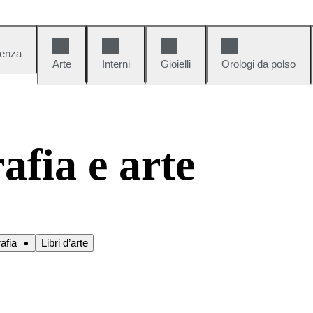
denza
Arte
Interni
Gioielli
Orologi da polso
afia e arte
rafia
Libri d’arte