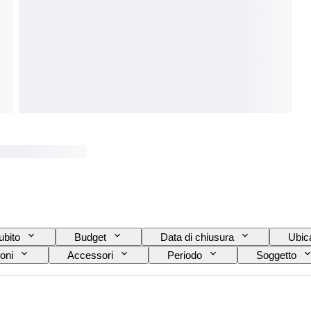
ubito
Budget
Data di chiusura
Ubic
oni
Accessori
Periodo
Soggetto
Colore
Artista
Venduto da
Ep