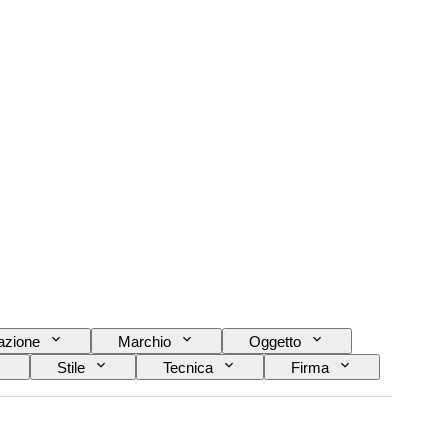
azione
Marchio
Oggetto
Stile
Tecnica
Firma
oca
Originale / Replica
Sport