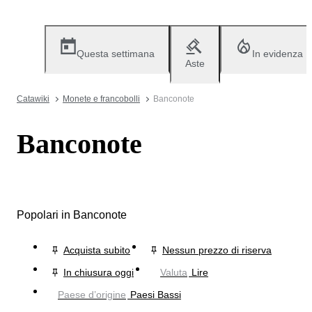
Questa settimana
In evidenza
Aste
Catawiki
Monete e francobolli
Banconote
Banconote
Popolari in Banconote
Acquista subito
Nessun prezzo di riserva
In chiusura oggi
Valuta
Lire
Paese d’origine
Paesi Bassi