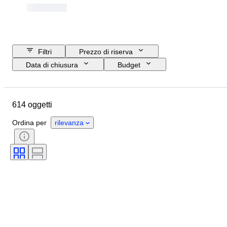
Filtri
Prezzo di riserva
Data di chiusura
Budget
Ubicazione
Oggetto
Paese d’origine
Condizioni
614 oggetti
Certificato
Soggetto
Valuta
Epoca
Ordina per
rilevanza