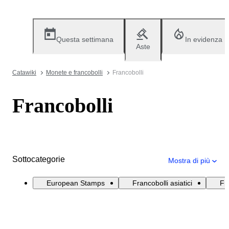
Questa settimana
In evidenza
Aste
Catawiki
Monete e francobolli
Francobolli
Francobolli
Sottocategorie
Mostra di più
European Stamps
Francobolli asiatici
Fr