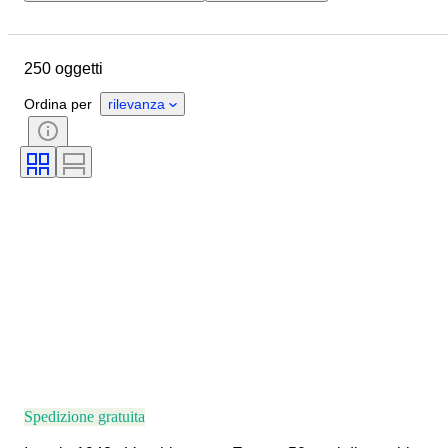
Ubicazione
Marchio
Oggetto
Paese d’origine
250 oggetti
Condizioni
Soggetto
Colore
Epoca
Ordina per
rilevanza
Spedizione gratuita