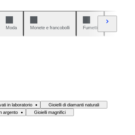
Moda
Monete e francobolli
Fumetti
Auto e moto
vati in laboratorio
Gioielli di diamanti naturali
 in argento
Gioielli magnifici