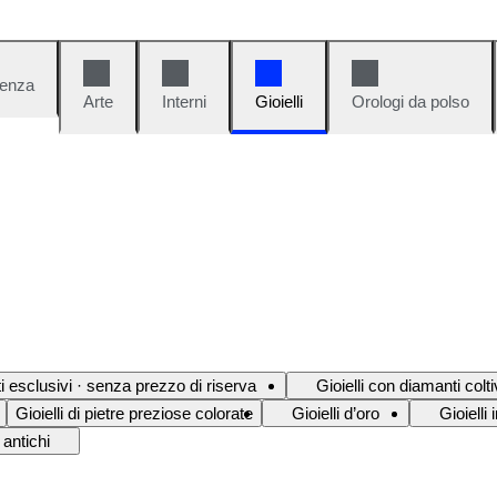
denza
Arte
Interni
Gioielli
Orologi da polso
ati esclusivi · senza prezzo di riserva
Gioielli con diamanti colti
Gioielli di pietre preziose colorate
Gioielli d’oro
Gioielli
 antichi