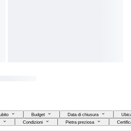
ubito
Budget
Data di chiusura
Ubic
Condizioni
Pietra preziosa
Certific
Colore esatto
Trattamento
Traspare