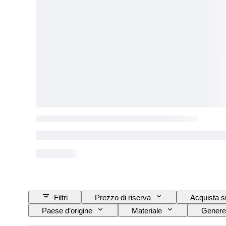
Filtri
Prezzo di riserva
Acquista s
Paese d’origine
Materiale
Genere
Taglio
Purezza
Gamma di colore