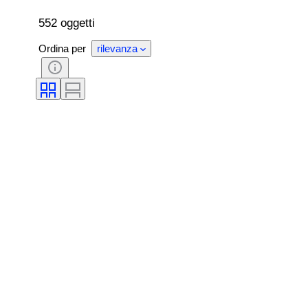
Lucentezza della perla
Taglia sull’oggetto
552 oggetti
Ordina per
rilevanza