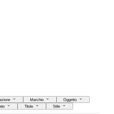
azione
Marchio
Oggetto
ato
Titolo
Stile
nza della pietra preziosa