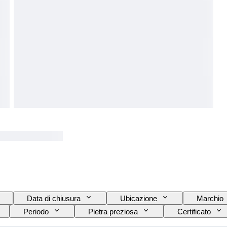
Data di chiusura
Ubicazione
Marchio
Periodo
Pietra preziosa
Certificato
Taglia sull’oggetto
Tipo di diamante