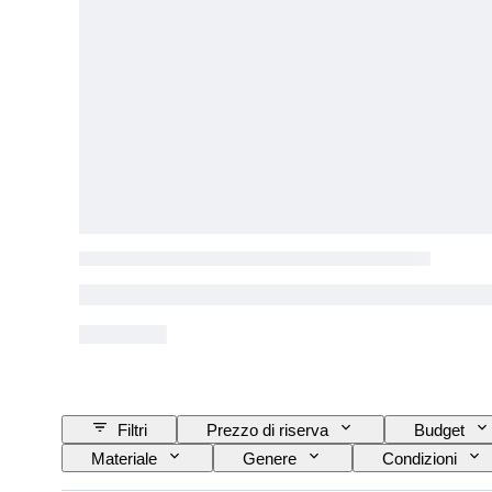
Filtri
Prezzo di riserva
Budget
Materiale
Genere
Condizioni
Taglio
Purezza
Gamma di colore