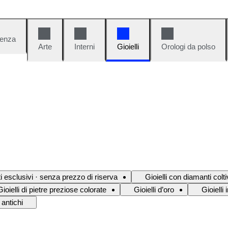
denza
Arte
Interni
Gioielli
Orologi da polso
ati esclusivi · senza prezzo di riserva
Gioielli con diamanti colti
Gioielli di pietre preziose colorate
Gioielli d’oro
Gioielli
 antichi