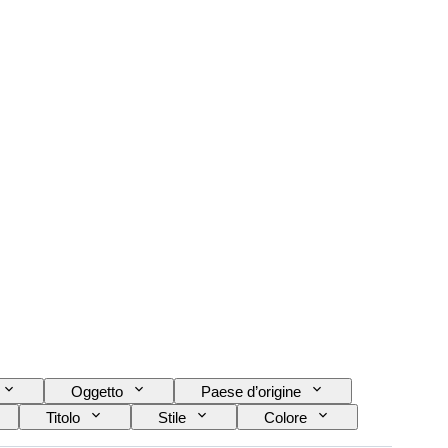
Oggetto
Paese d’origine
Titolo
Stile
Colore
Epoca
Accessori inclusi