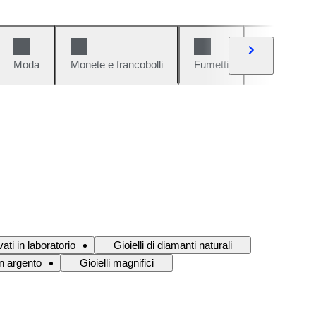
Moda
Monete e francobolli
Fumetti
Auto e moto
vati in laboratorio
Gioielli di diamanti naturali
 in argento
Gioielli magnifici