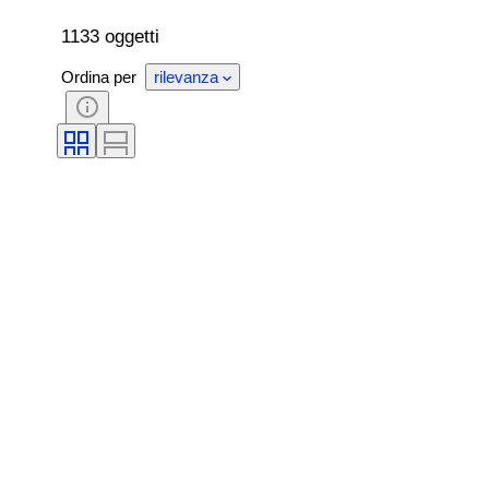
Qualità della superficie della perla
Creatore
1133 oggetti
Ordina per
rilevanza