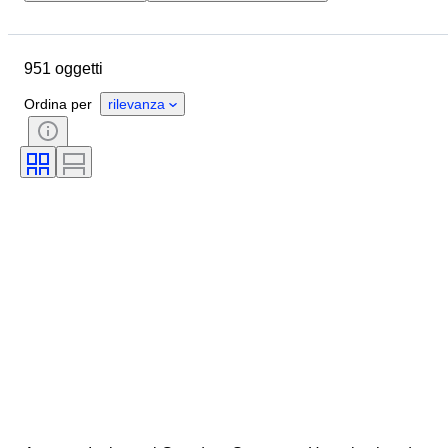
Ubicazione
Formato
Dimensioni
Oggetto
951 oggetti
Paese d’origine
Materiale
Genere
Condizioni
Periodo
Ordina per
rilevanza
Certificato
Soggetto
Stile
Firma
Colore
Artista
Taglia sull’oggetto
Cultura
Tipi di archeologia
Epoca
Originale / Replica
Esemplare
Provenienza