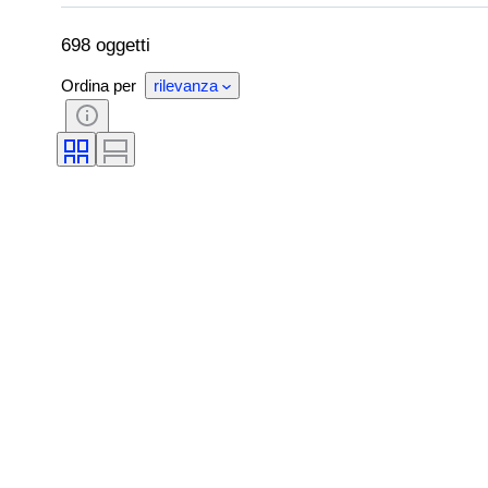
Colore
Sport
Squadra sportiva
Tipo di carta collezionabile
Stagione
698 oggetti
Ordina per
rilevanza