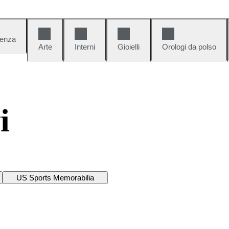
denza
Arte
Interni
Gioielli
Orologi da polso
i
US Sports Memorabilia