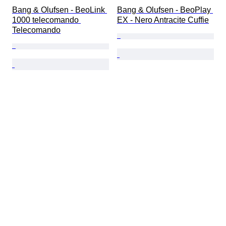
Bang & Olufsen - BeoLink 
Bang & Olufsen - BeoPlay 
1000 telecomando 
EX - Nero Antracite Cuffie
Telecomando