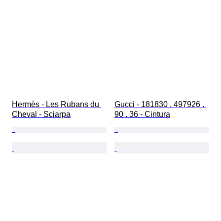
Hermès - Les Rubans du 
Gucci - 181830 . 497926 . 
Cheval - Sciarpa
90 . 36 - Cintura