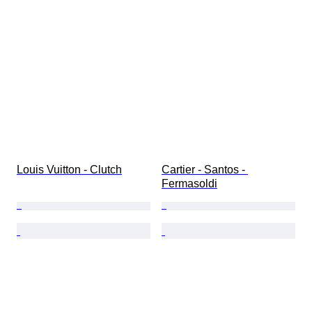
Accessori inclusi
Tipo di diamante
Misura
Originale / Replica
Epoca
Modello
Louis Vuitton - Clutch
Cartier - Santos - 
Fermasoldi