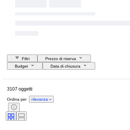
Filtri
Prezzo di riserva
Budget
Data di chiusura
Ubicazione
Dimensioni
Marchio
Oggetto
3107 oggetti
Paese d’origine
Materiale
Genere
Condizioni
Periodo
Ordina per
rilevanza
Pietra preziosa
Certificato
Titolo
Stile
Colore
Taglia
Taglio
Taglia sull’oggetto
Motivo