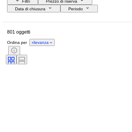
Filtri
Prezzo di riserva
Data di chiusura
Periodo
Budget
Formato
Paese d’origine
Firma
801 oggetti
Ubicazione
Oggetto
Stile
Soggetto
Condizioni
Ordina per
rilevanza
Tecnica
Artista