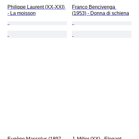
Philippe Laurent (XX-XXI) 
Franco Bencivenga 
- La moisson
(1953) - Donna di schiena
Eugène Masselus (1897-
J. Miller (XX) - Elegant 