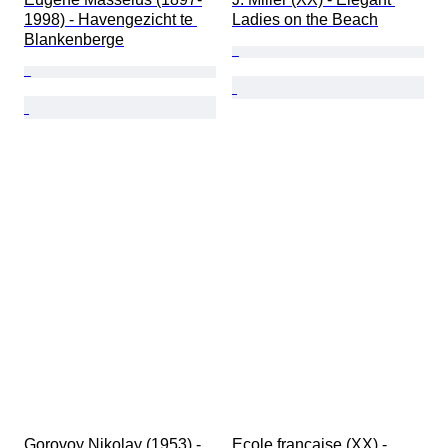
1998) - Havengezicht te 
Ladies on the Beach
Blankenberge
Gorovoy Nikolay (1953) - 
Ecole française (XX) - 