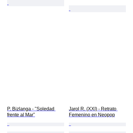
P. Bizlanga - ​"Soledad 
Jarol R. (XXI) - Retrato 
frente al Mar"​
Femenino en Neopop