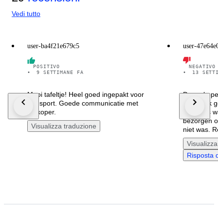
Vedi tutto
user-ba4f21e679c5
user-47e64e
POSITIVO
NEGATIVO
•
9 SETTIMANE FA
•
13 SETT
Mooi tafeltje! Heel goed ingepakt voor
De verkoper
transport. Goede communicatie met
Hield ook g
verkoper.
niet thuis 
bezorgen o
Visualizza traduzione
niet was. R
Visualizza
Risposta 