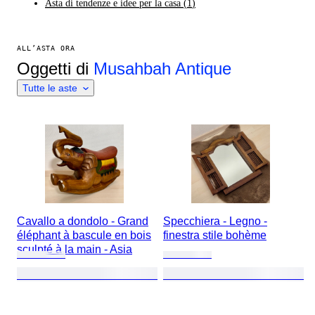
Asta di tendenze e idee per la casa
(
1
)
ALL’ASTA ORA
Oggetti di
Musahbah Antique
Tutte le aste
Cavallo a dondolo - Grand
Specchiera - Legno -
éléphant à bascule en bois
finestra stile bohème
sculpté à la main - Asia