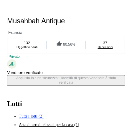
Musahbah Antique
Francia
132
37
80,56%
Oggetti venduti
Recensioni
Privato
Venditore verificato
Acquista in tutta sicurezza: l’identità di questo venditore è stata
verificata
Lotti
Tutti i lotti
(
2
)
Asta di arredi classici per la casa
(
1
)