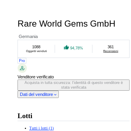
Rare World Gems GmbH
Germania
1088
361
94,78%
Oggetti venduti
Recensioni
Pro
Venditore verificato
Acquista in tutta sicurezza: l’identità di questo venditore è
stata verificata
Dati del venditore
Lotti
Tutti i lotti
(
1
)