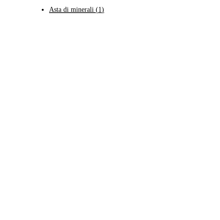
Asta di minerali
(
1
)