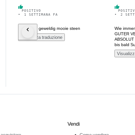
POSITIVO
POSITIV
•
1 SETTIMANA FA
•
2 SETT
Het is een geweldig mooie steen
Wie immer 
GUTER VE
Visualizza traduzione
ABSOLUT 
bis bald 
Visualizz
Vendi
acquistare
Come vendere