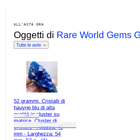
ALL’ASTA ORA
Oggetti di
Rare World Gems
Tutte le aste
52 grammi. Cristalli di
hauyne blu di alta
qualità in cluster su
matrice. Cluster di
cristallo - Altezza: 40
mm - Larghezza: 54