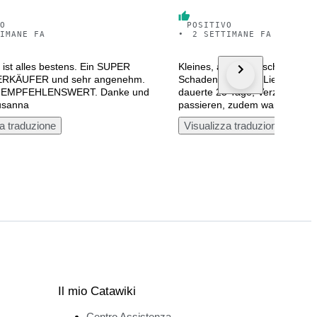
O
POSITIVO
IMANE FA
•
2 SETTIMANE FA
ist alles bestens. Ein SUPER
Kleines, aber sehr schönes Mi
RKÄUFER und sehr angenehm.
Schaden erhalten! Lieferung al
EMPFEHLENSWERT. Danke und
dauerte 25 Tage, Verzögerun
Susanna
passieren, zudem war die Send
a traduzione
Visualizza traduzione
Il mio Catawiki
Centro Assistenza