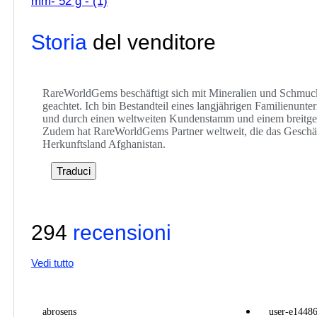
mm- 52 g - (1)
Storia
del venditore
RareWorldGems beschäftigt sich mit Mineralien und Schmuck.
geachtet. Ich bin Bestandteil eines langjährigen Familienunt
und durch einen weltweiten Kundenstamm und einem breitgefäc
Zudem hat RareWorldGems Partner weltweit, die das Geschäf
Herkunftsland Afghanistan.
Traduci
294
recensioni
Vedi tutto
abrosens
user-e1448