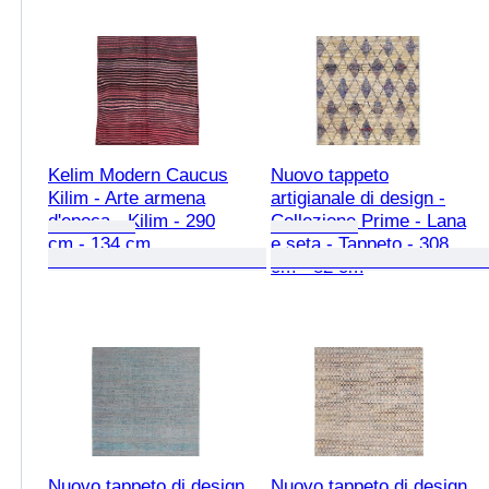
Kelim Modern Caucus
Nuovo tappeto
Kilim - Arte armena
artigianale di design -
d'epoca - Kilim - 290
Collezione Prime - Lana
cm - 134 cm
e seta - Tappeto - 308
cm - 82 cm
Nuovo tappeto di design
Nuovo tappeto di design