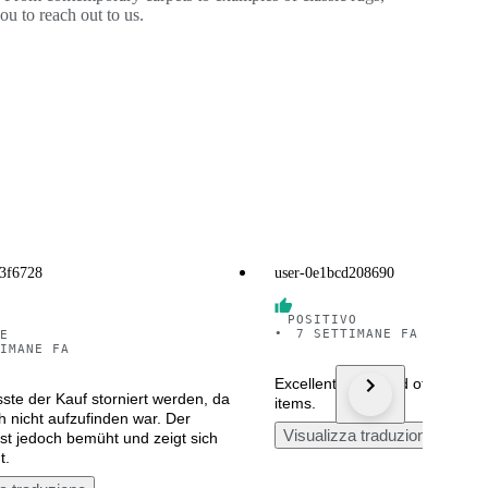
u to reach out to us.
23f6728
user-0e1bcd208690
POSITIVO
•
7 SETTIMANE FA
E
IMANE FA
Excellent seller and offer very 
ste der Kauf storniert werden, da
items.
h nicht aufzufinden war. Der
Visualizza traduzione
ist jedoch bemüht und zeigt sich
t.