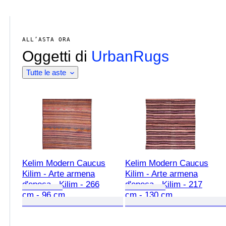
ALL’ASTA ORA
Oggetti di
UrbanRugs
Tutte le aste
Kelim Modern Caucus
Kelim Modern Caucus
Kilim - Arte armena
Kilim - Arte armena
d'epoca - Kilim - 266
d'epoca - Kilim - 217
cm - 96 cm
cm - 130 cm