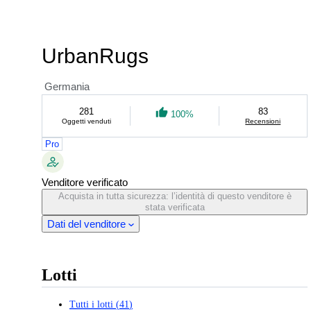
UrbanRugs
Germania
281
83
100%
Oggetti venduti
Recensioni
Pro
Venditore verificato
Acquista in tutta sicurezza: l’identità di questo venditore è
stata verificata
Dati del venditore
Lotti
Tutti i lotti
(
41
)