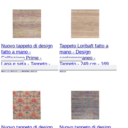
Nuovo tappeto di design
Tappeto Loribaft fatto a
fatto a mano -
mano - Design
Colllezione Prime -
contemporaneo -
Lana e seta - Tappeto -
Tappeto - 249 cm - 169
274 cm - 182 cm
cm
Nuovo tappeto di design
Nuovo tappeto di design