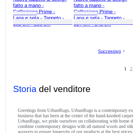
fatto a mano -
fatto a mano -
Colllezione Prime -
Colllezione Prime -
Lana e seta - Tappeto -
Lana e seta - Tappeto -
305 cm - 236 cm
314 cm - 241 cm
Successivo
1
2
Storia
del venditore
Greetings from UrbanRugs, UrbanRugs is a contemporary exte
business that has been at the center of the hand-knotted carp
UrbanRugs, we pride ourselves on collaborating with home de
combine contemporary designs with all natural wools and silk
weavers to ensure longevity of our products at the best price