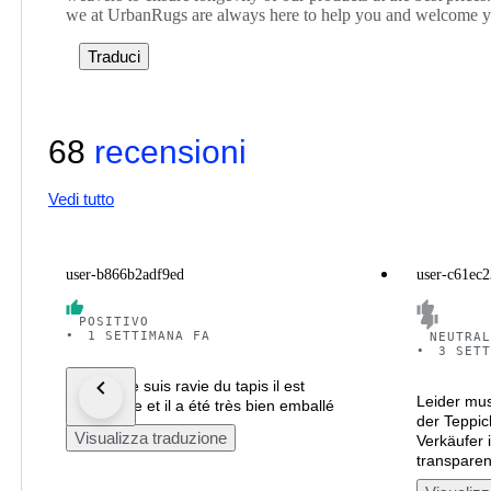
we at UrbanRugs are always here to help you and welcome yo
Traduci
68
recensioni
Vedi tutto
user-b866b2adf9ed
user-c61ec
POSITIVO
•
1 SETTIMANA FA
NEUTRAL
•
3 SETT
Bonjour, je suis ravie du tapis il est
Leider mus
magnifique et il a été très bien emballé
der Teppic
Visualizza traduzione
Verkäufer 
transparen