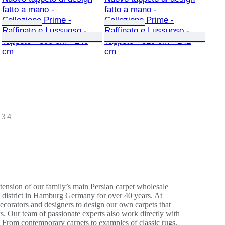
fatto a mano -
fatto a mano -
Collezione Prime -
Collezione Prime -
Raffinato e Lussuoso -
Raffinato e Lussuoso -
Tappeto - 300 cm - 240
Tappeto - 310 cm - 242
cm
cm
3
4
nsion of our family’s main Persian carpet wholesale
et district in Hamburg Germany for over 40 years. At
corators and designers to design our own carpets that
s. Our team of passionate experts also work directly with
s. From contemporary carpets to examples of classic rugs,