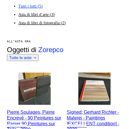
Tutti i lotti
(
5
)
Asta di libri d’arte
(
3
)
Asta di libri di fotografia
(
2
)
ALL’ASTA ORA
Oggetti di
Zorepco
Tutte le aste
Pierre Soulages, Pierre
Signed; Gerhard Richter -
Encrevé - 90 Peintures sur
Malerei - Paintings
Papier 90 Peintures sur
[EXCELLENT condition] -