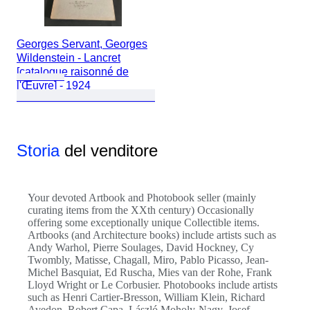
Georges Servant, Georges
Wildenstein - Lancret
[catalogue raisonné de
l'Œuvre] - 1924
Storia
del venditore
Your devoted Artbook and Photobook seller (mainly
curating items from the XXth century) Occasionally
offering some exceptionally unique Collectible items.
Artbooks (and Architecture books) include artists such as
Andy Warhol, Pierre Soulages, David Hockney, Cy
Twombly, Matisse, Chagall, Miro, Pablo Picasso, Jean-
Michel Basquiat, Ed Ruscha, Mies van der Rohe, Frank
Lloyd Wright or Le Corbusier. Photobooks include artists
such as Henri Cartier-Bresson, William Klein, Richard
Avedon, Robert Capa, László Moholy-Nagy, Josef