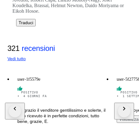
Koudelka, Brassaï, Helmut Newton, Daido Moriyama or
Eikoh Hosoe.
Traduci
321
recensioni
Vedi tutto
user-1f5579e
user-5f2775
POSITIVO
POSITIVO
•
4 GIORNI FA
•
1 SETTI
Ringrazio il venditore gentilissimo e solerte, il
I'm overjo
libro ricevuto è in perfette condizioni, tutto
Visualizza
bene, grazie, E.