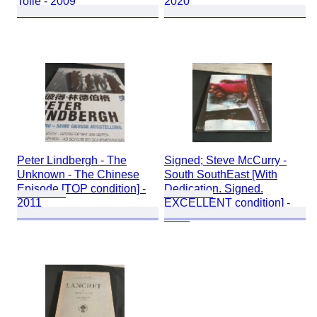
Toile - 2009
2020
Peter Lindbergh - The
Signed; Steve McCurry -
Unknown - The Chinese
South SouthEast [With
Episode [TOP condition] -
Dedication. Signed.
2011
EXCELLENT condition] -
2000