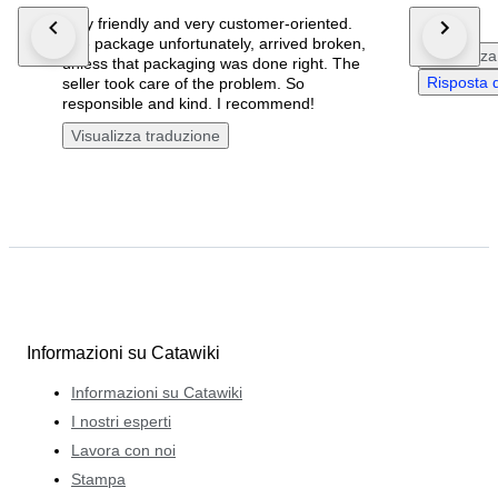
Very friendly and very customer-oriented.
perfect
The package unfortunately, arrived broken,
Visualizza
unless that packaging was done right. The
Risposta 
seller took care of the problem. So
responsible and kind. I recommend!
Visualizza traduzione
Informazioni su Catawiki
Informazioni su Catawiki
I nostri esperti
Lavora con noi
Stampa