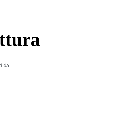
ttura
ti da