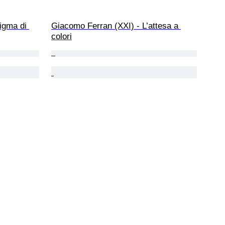
igma di 
Giacomo Ferran (XXI) - L’attesa a 
colori