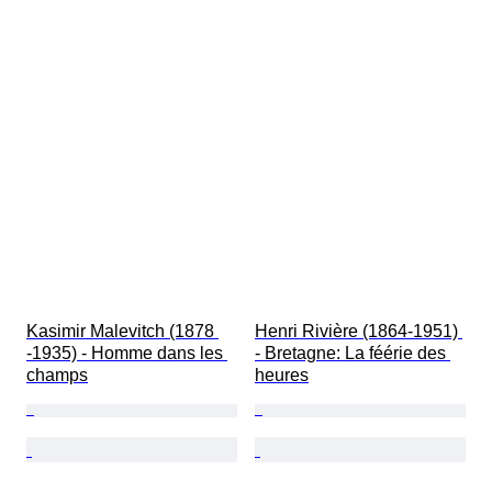
Kasimir Malevitch (1878 
Henri Rivière (1864-1951) 
-1935) - Homme dans les 
- Bretagne: La féérie des 
champs
heures