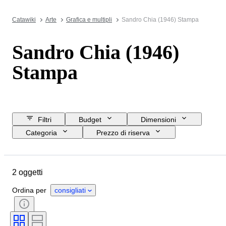
Catawiki
Arte
Grafica e multipli
Sandro Chia (1946) Stampa
Sandro Chia (1946)
Stampa
Filtri
Budget
Dimensioni
Categoria
Prezzo di riserva
Data di chiusura
Ubicazione
Oggetto
Paese d’origine
2 oggetti
Condizioni
Periodo
Soggetto
Stile
Tecnica
Ordina per
consigliati
Firma
Edizione
Venduto da
Artista