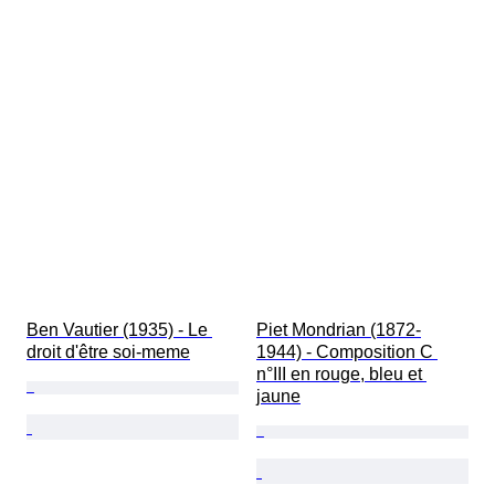
Ben Vautier (1935) - Le 
Piet Mondrian (1872-
droit d'être soi-meme
1944) - Composition C 
n°III en rouge, bleu et 
jaune