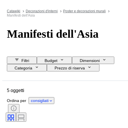
Catawiki
Decorazioni d'interni
Poster e decorazioni murali
Manifesti dell'Asia
Manifesti dell'Asia
Filtri
Budget
Dimensioni
Categoria
Prezzo di riserva
Data di chiusura
Ubicazione
Oggetto
Paese d’origine
5 oggetti
Condizioni
Periodo
Soggetto
Epoca
Ordina per
consigliati