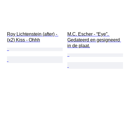
Roy Lichtenstein (after) - 
M.C. Escher - “Eye”. 
(x2) Kiss - Ohhh
Gedateerd en gesigneerd 
in de plaat.