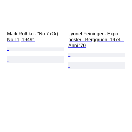
Mark Rothko - “No 7 (Or) 
Lyonel Feininger - Expo 
No 11, 1949".
poster - Berggruen -1974 - 
Anni ‘70