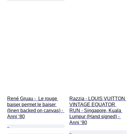
René Gruau -  Le rouge 
Razzia - LOUIS VUITTON 
baiser permet le baiser 
VINTAGE EQUATOR 
(linen backed on canvas) - 
RUN - Singapore, Kuala 
Anni ‘80
Lumpur (Hand signed) - 
Anni ‘90