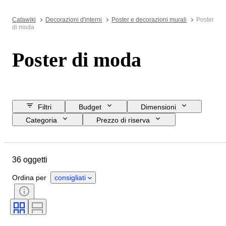
Catawiki
Decorazioni d'interni
Poster e decorazioni murali
Poster
di moda
Poster di moda
Filtri
Budget
Dimensioni
Categoria
Prezzo di riserva
Data di chiusura
Ubicazione
Oggetto
Paese d’origine
36 oggetti
Condizioni
Periodo
Soggetto
Epoca
Creatore
Ordina per
consigliati