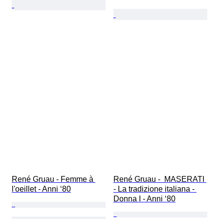
René Gruau - Femme à 
René Gruau -  MASERATI 
l'oeillet - Anni ‘80
- La tradizione italiana - 
Donna I - Anni ‘80