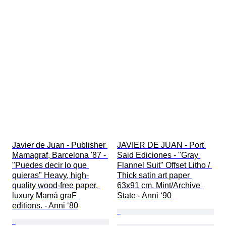
Javier de Juan - Publisher 
JAVIER DE JUAN - Port 
Mamagraf, Barcelona '87 - 
Said Ediciones - "Gray 
"Puedes decir lo que 
Flannel Suit" Offset Litho / 
quieras" Heavy, high-
Thick satin art paper 
quality wood-free paper, 
63x91 cm. Mint/Archive 
luxury Mamá graF 
State - Anni ‘90
editions. - Anni ‘80