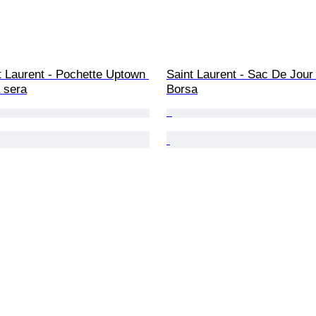
t Laurent - Pochette Uptown 
Saint Laurent - Sac De Jour
 sera
Borsa