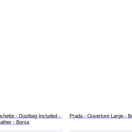
chette - Dustbag Included - 
Prada - Ouverture Large - B
eather - Borsa