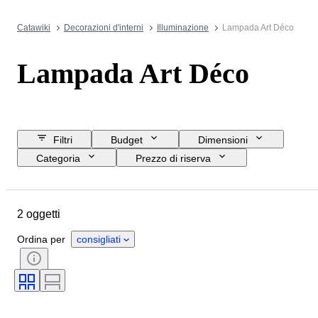
Catawiki
Decorazioni d'interni
Illuminazione
Lampada Art Déco
Lampada Art Déco
Filtri
Budget
Dimensioni
Categoria
Prezzo di riserva
Data di chiusura
Ubicazione
Oggetto
Paese d’origine
2 oggetti
Materiale
Condizioni
Periodo
Stile
Colore
Ordina per
consigliati
Epoca