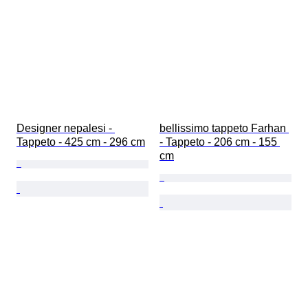
Designer nepalesi - 
bellissimo tappeto Farhan 
Tappeto - 425 cm - 296 cm
- Tappeto - 206 cm - 155 
cm