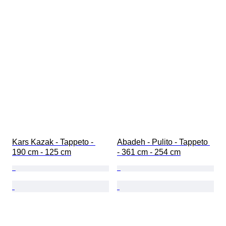
Kars Kazak - Tappeto - 
Abadeh - Pulito - Tappeto 
190 cm - 125 cm
- 361 cm - 254 cm